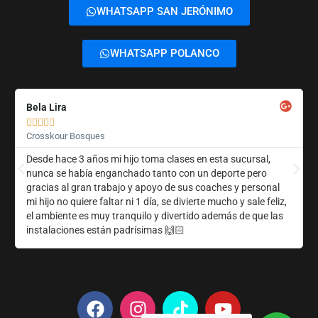
WHATSAPP SAN JERÓNIMO
WHATSAPP POLANCO
Bela Lira





Crosskour Bosques
Desde hace 3 años mi hijo toma clases en esta sucursal,
nunca se había enganchado tanto con un deporte pero
gracias al gran trabajo y apoyo de sus coaches y personal
mi hijo no quiere faltar ni 1 día, se divierte mucho y sale feliz,
el ambiente es muy tranquilo y divertido además de que las
instalaciones están padrísimas 🙌🏻